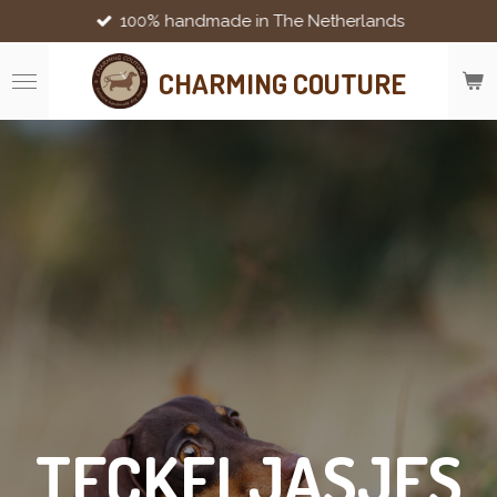
100% handmade in The Netherlands
Ga
direct
naar
CHARMING COUTURE
de
hoofdinhoud
TECKELJASJES