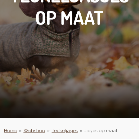
OP MAAT
Home
»
Webshop
»
Teckeljasjes
»
Jasjes op maat