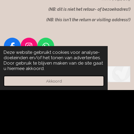
(NB: dit is niet het retour- of bezoekadres!)
(NB: this isn't the return or visiting address!)
F
I
W
Deze website gebruikt cookies voor analyse-
a
n
h
doeleinden en/of het tonen van advertenties.
Door gebruik te blijven maken van de site gaat
c
s
a
u hiermee akkoord.
e
t
t
b
a
s
Akkoord
o
g
A
o
r
p
k
a
p
m
© 2025 Charming Couture. Alle rechten voorbehouden/ All
rights reserved.