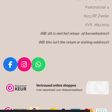
Paxtonstraat 4
8013 RP Zwolle
KVK: 76517209
(NB: dit is niet het retour- of bezoekadres!)
(NB: this isn't the return or visiting address!)
F
I
W
a
n
h
c
s
a
e
t
t
b
a
s
o
g
A
o
r
p