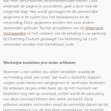
kan men verschillende verzendmethoden kiezen. Door
onderaan de pagina te accorderen, gaat u door naar de
volgende stap. Hier wordt gevraagd om de persoonlijke
gegevens in te vullen t.b.v. het betaalproces en de
verzending. Deze gegevens worden niet voor andere
doeleinden gebruikt. Na het accepteren van de
Algemene
Voorwaarden
en het voldoen van de betaling is uw aankoop
bij Charming Couture geslaagd! Uw bestelling zal z.s.m.
verzonden worden met track&trace code.
Werkwijze bestellen pre-order artikelen
Wanneer u een artikel zou willen bestellen waarbij de
vermelding staat 'pre-order' dan kunt u dezelfde stappen
volgen zoals hierboven aangegeven in 'werkwijze bestellen'.
De artikelen op pre-order basis zijn op het moment van
bestellen nog niet op voorraad, echter wordt de aanvulling
van deze voorraad binnen een week verwacht. Deze
artikelen worden verzonden vanaf de vermelde datum op de
productpagina's i.p.v. de reguliere verwerkings- en levertijd.