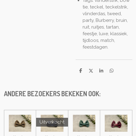
Tags: vlinderstrik, bow
tie, teckel, teckelstrik,
vlinderdas, tweed,
party, Burberry, bruin,
ruit, ruitjes, tartan,
feestje, luxe, klassiek,
tijdloos, match,
feestdagen.
D
D
S
D
e
e
h
e
l
e
a
l
e
l
r
e
n
e
n
ANDERE BEZOEKERS BEKEKEN OOK:
Uitverkocht