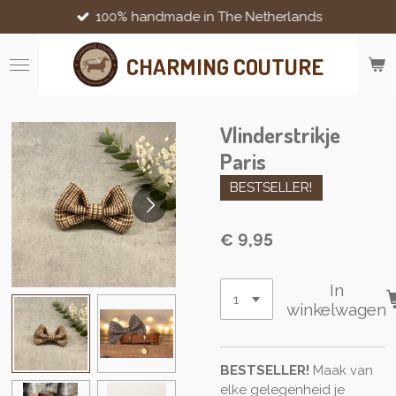
100% handmade in The Netherlands
Ga
direct
naar
CHARMING COUTURE
de
hoofdinhoud
Vlinderstrikje
Paris
BESTSELLER!
€ 9,95
In
winkelwagen
BESTSELLER!
Maak van
elke gelegenheid je