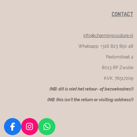
CONTACT
info@charmingcouture.nl
Whatsapp: +316 823 850 48
Paxtonstraat 4
8013 RP Zwolle
KVK: 76517209
(NB: dit is niet het retour- of bezoekadres!)
(NB: this isn't the return or visiting address!)
F
I
W