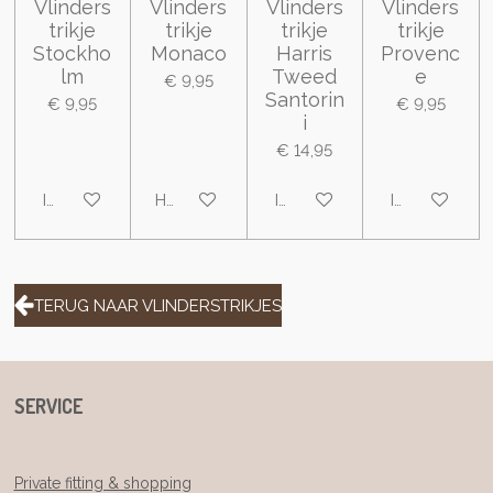
Vlinders
Vlinders
Vlinders
Vlinders
trikje
trikje
trikje
trikje
Stockho
Monaco
Harris
Provenc
lm
Tweed
e
€ 9,95
Santorin
€ 9,95
€ 9,95
i
€ 14,95
In winkelwagen
Houd mij op de hoogte
In winkelwagen
In winkelwa
TERUG NAAR VLINDERSTRIKJES
SERVICE
Private fitting & shopping