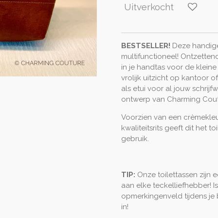
Uitverkocht
BESTSELLER!
Deze handige 
multifunctioneel! Ontzett
in je handtas voor de kleine
vrolijk uitzicht op kantoor 
als etui voor al jouw schrijf
ontwerp van Charming Coutur
Voorzien van een crèmekleu
kwaliteitsrits geeft dit het to
gebruik.
TIP:
Onze toilettassen zijn
aan elke teckelliefhebber! I
opmerkingenveld tijdens je 
in!