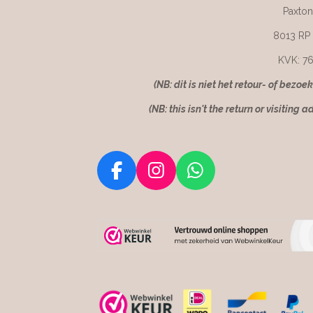
Paxton
8013 RP
KVK: 7
(NB: dit is niet het retour- of bezoe
(NB: this isn't the return or visiting a
F
I
W
a
n
h
c
s
a
e
t
t
b
a
s
o
g
A
o
r
p
k
a
p