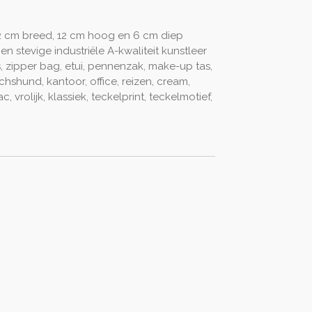
2 cm breed, 12 cm hoog en 6 cm diep
n stevige industriële A-kwaliteit kunstleer
as, zipper bag, etui, pennenzak, make-up tas,
chshund, kantoor, office, reizen, cream,
, vrolijk, klassiek,
teckelprint, teckelmotief,