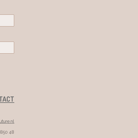
TACT
ture.nl
 850 48