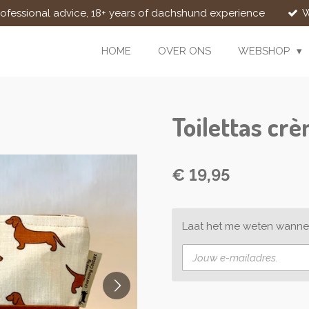
rofessional advice, 18+ years of dachshund experience
W
HOME
OVER ONS
WEBSHOP
Toilettas cr
€ 19,95
Laat het me weten wannee