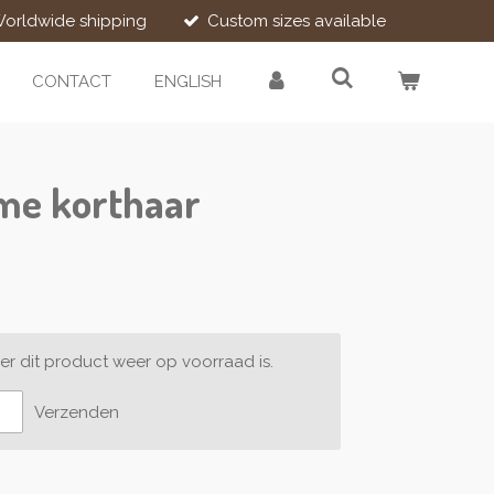
orldwide shipping
Custom sizes available
CONTACT
ENGLISH
ème korthaar
r dit product weer op voorraad is.
Verzenden