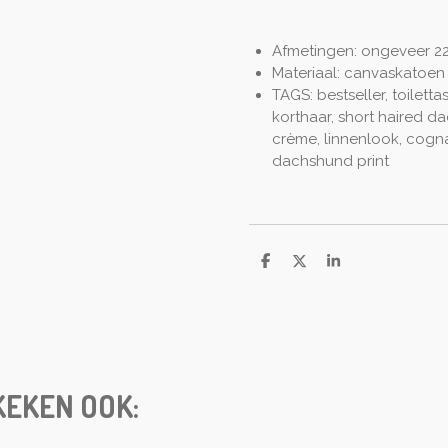
Afmetingen: ongeveer 2
Materiaal: canvaskatoen e
TAGS: bestseller, toilett
korthaar, short haired da
crème, linnenlook, cognac
dachshund print
D
D
S
e
e
h
l
e
a
e
l
r
n
e
EKEN OOK: