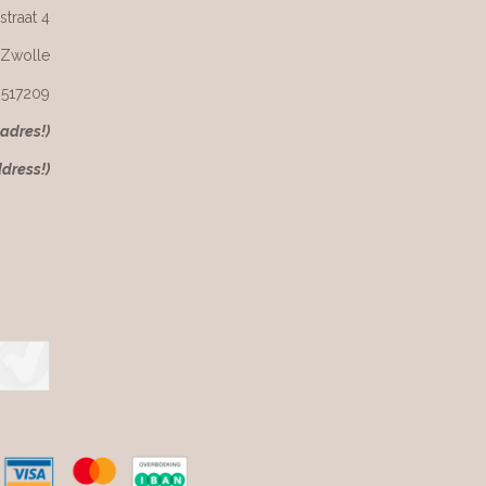
straat 4
 Zwolle
6517209
kadres!)
ddress!)