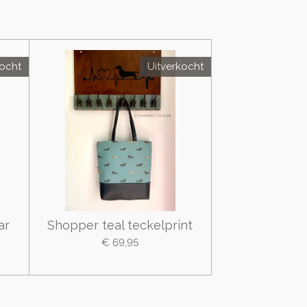
kocht
Uitverkocht
ar
Shopper teal teckelprint
€ 69,95