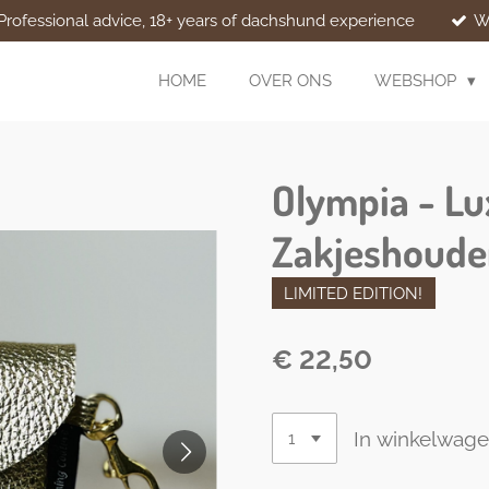
Professional advice, 18+ years of dachshund experience
W
HOME
OVER ONS
WEBSHOP
Olympia - L
Zakjeshoude
LIMITED EDITION!
€ 22,50
In winkelwag