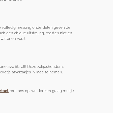
 De volledig messing onderdelen geven de
uch een chique uitstraling, roesten niet en
t water en vorst.
ne size fits all! Deze zakjeshouder is
olletje afvalzakjes in mee te nemen.
ntact
met ons op, we denken graag met je