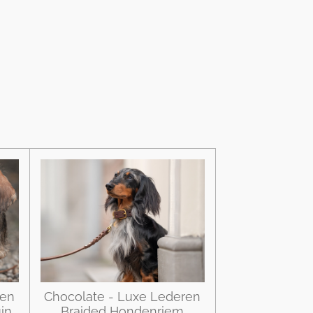
ren
Chocolate - Luxe Lederen
in
Braided Hondenriem