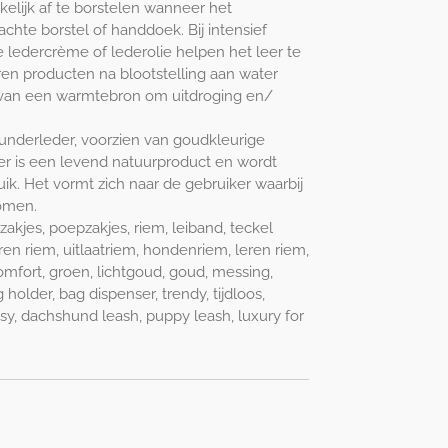
elijk af te borstelen wanneer het
hte borstel of handdoek. Bij intensief
 ledercrème of lederolie helpen het leer te
ren producten na blootstelling aan water
t van een warmtebron om uitdroging en/
 runderleder, voorzien van goudkleurige
er is een levend natuurproduct en wordt
uik. Het vormt zich naar de gebruiker waarbij
omen.
zakjes, poepzakjes, riem, leiband, teckel
ren riem, uitlaatriem, hondenriem, leren riem,
comfort, groen, lichtgoud, goud, messing,
older, bag dispenser, trendy, tijdloos,
assy, dachshund leash, puppy leash, luxury for