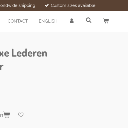
orldwide shipping
Custom sizes available
CONTACT
ENGLISH
uxe Lederen
r
en