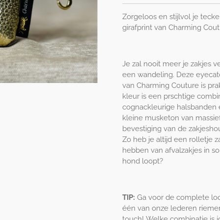
Zorgeloos en stijlvol je teck
girafprint van Charming Cou
Je zal nooit meer je zakjes 
een wandeling. Deze eyecatc
van Charming Couture is prakti
kleur is een prschtige combi
cognackleurige halsbanden e
kleine musketon van massie
bevestiging van de zakjesho
Zo heb je altijd een rolletje 
hebben van afvalzakjes in so
hond loopt?
TIP:
Ga voor de complete lo
één van onze lederen riemen
touch! Welke combinatie is j