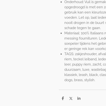
Onderhoud: Vuil is gemakk
opgedroogd is met een zac
gebruik kan een kleurloze
voeden. Let op, laat lede
nooit drogen in de buur
schade tegen te gaan.
Materiaal: 100% Italiaans
messing fournituren. Led
soepeler tijdens het gebr
er geringe rek kan voork
TAGS: zakjeshouder, afval
riem, teckel leiband, lede
leer, puppy riem, zacht, 
duurzaam, luxe, wastebag h
klassiek, leash, black, cl
dogs, brass, stylish.
D
D
S
e
e
h