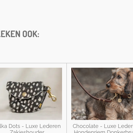
l
e
a
e
l
r
n
e
EKEN OOK:
lka Dots - Luxe Lederen
Chocolate - Luxe Lede
Zakjeshouder
Hondenriem Donkerbru