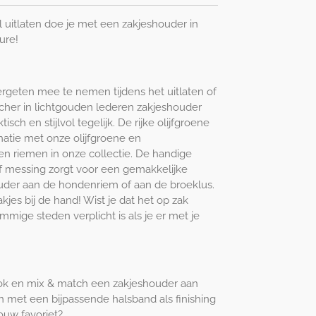
el uitlaten doe je met een zakjeshouder in
ture!
vergeten mee te nemen tijdens het uitlaten of
her in lichtgouden lederen zakjeshouder
sch en stijlvol tegelijk. De rijke olijfgroene
natie met onze olijfgroene en
n riemen in onze collectie. De handige
f messing zorgt voor een gemakkelijke
uder aan de hondenriem of aan de broeklus.
zakjes bij de hand! Wist je dat het op zak
mmige steden verplicht is als je er met je
ok en mix & match een zakjeshouder aan
 met een bijpassende halsband als finishing
ouw favoriet?