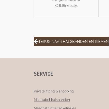
€ 9,95
€ 19,95
TERUG NAAR HALSBANDEN EN RIEMEN
SERVICE
Private fitting & shopping
Maattabel halsbanden
Meetinstructie teckeljasjes