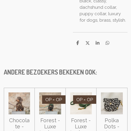
black, classy,
dachshund collar,
puppy collar, luxury
for dogs, brass, stylish.
D
D
S
D
e
e
h
e
l
e
a
l
e
l
r
e
n
e
n
ANDERE BEZOEKERS BEKEKEN OOK:
OP = OP
OP = OP
Chocola
Forest -
Forest -
Polka
te -
Luxe
Luxe
Dots -