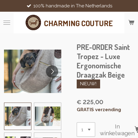
100% handmade in The Netherlands
Ga
direct
naar
CHARMING COUTURE
de
hoofdinhoud
PRE-ORDER Saint
Tropez - Luxe
Ergonomische
Draagzak Beige
NIEUW!
€ 225,00
GRATIS verzending
In
winkelwagen