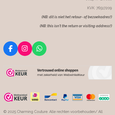
KVK: 76517209
(NB: dit is niet het retour- of bezoekadres!)
(NB: this isn't the return or visiting address!)
F
I
W
a
n
h
c
s
a
e
t
t
b
a
s
o
g
A
o
r
p
k
a
p
m
© 2025 Charming Couture. Alle rechten voorbehouden/ All