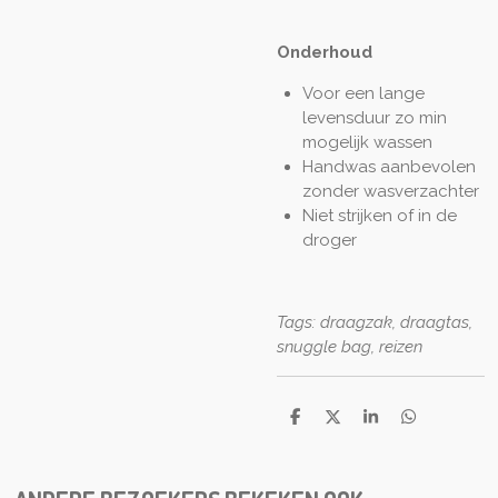
Onderhoud
Voor een lange
levensduur zo min
mogelijk wassen
Handwas aanbevolen
zonder wasverzachter
Niet strijken of in de
droger
Tags: draagzak, draagtas,
snuggle bag, reizen
D
D
S
D
e
e
h
e
l
e
a
l
e
l
r
e
n
e
n