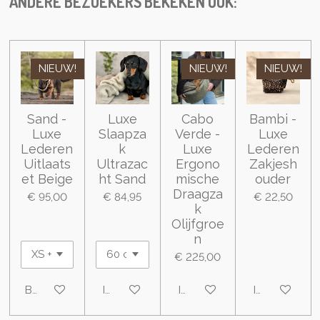
ANDERE BEZOEKERS BEKEKEN OOK:
NIEUW!
NIEUW!
NIEUW!
Sand -
Luxe
Cabo
Bambi -
Luxe
Slaapza
Verde -
Luxe
Lederen
k
Luxe
Lederen
Uitlaats
Ultrazac
Ergono
Zakjesh
et Beige
ht Sand
mische
ouder
Draagza
€ 95,00
€ 84,95
€ 22,50
k
Olijfgroe
n
€ 225,00
Bekijk details
In winkelwagen
In winkelwagen
In winkelwa