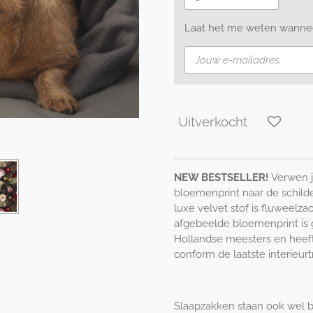
Laat het me weten wanneer
Uitverkocht
NEW BESTSELLER!
Verwen j
bloemenprint naar de schild
luxe velvet stof is fluweelza
afgebeelde bloemenprint is 
Hollandse meesters en heeft
conform de laatste interieurt
Slaapzakken staan ook wel b