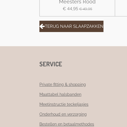
Meesters Rood
€ 44,95
€ 49,95
TERUG NAAR SLAAPZAKKEN
SERVICE
Private fitting & shopping
Maattabel halsbanden
Meetinstructie teckeljasjes
Onderhoud en verzorging
Bestellen en betaalmethodes