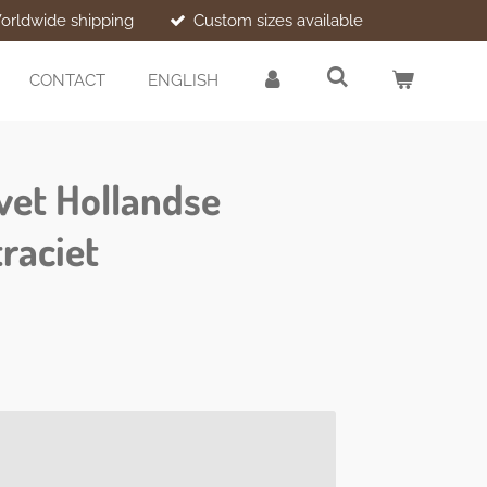
orldwide shipping
Custom sizes available
CONTACT
ENGLISH
vet Hollandse
raciet