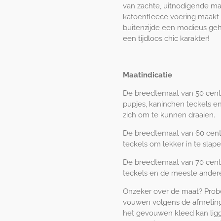
van zachte, uitnodigende ma
katoenfleece voering maakt 
buitenzijde een modieus ge
een tijdloos chic karakter!
Maatindicatie
De breedtemaat van 50 centi
pupjes, kaninchen teckels e
zich om te kunnen draaien.
De breedtemaat van 60 cent
teckels om lekker in te slap
De breedtemaat van 70 centi
teckels en de meeste andere
Onzeker over de maat? Prob
vouwen volgens de afmetinge
het gevouwen kleed kan ligg