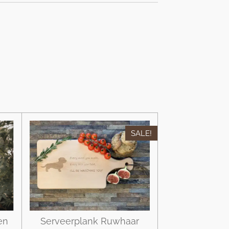
SALE!
en
Serveerplank Ruwhaar