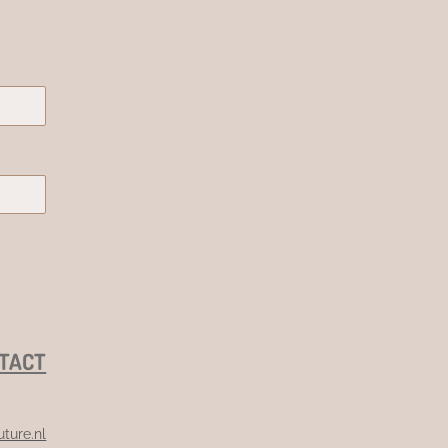
TACT
ture.nl