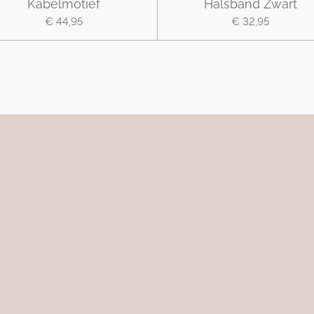
Kabelmotief
Halsband Zwart
€ 44,95
€ 32,95