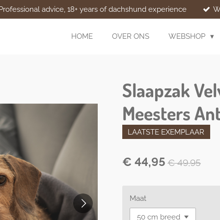
Professional advice, 18+ years of dachshund experience
W
HOME
OVER ONS
WEBSHOP
Slaapzak Vel
Meesters Ant
LAATSTE EXEMPLAAR
€ 44,95
€ 49,95
Maat