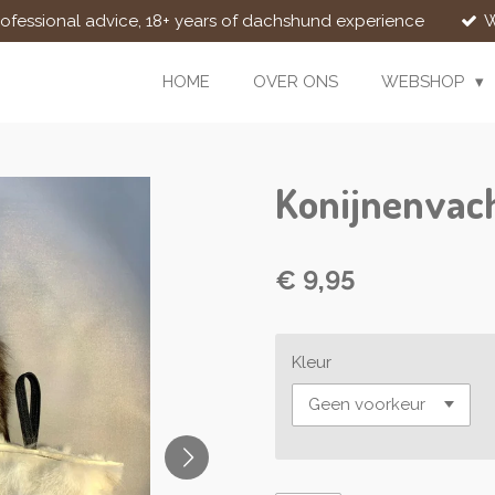
rofessional advice, 18+ years of dachshund experience
W
HOME
OVER ONS
WEBSHOP
Konijnenvach
€ 9,95
Kleur