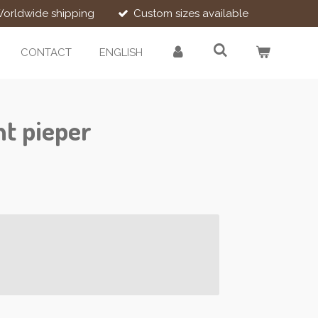
orldwide shipping
Custom sizes available
CONTACT
ENGLISH
t pieper