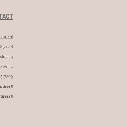
TACT
ture.nl
 850 48
straat 4
 Zwolle
6517209
kadres!)
ddress!)