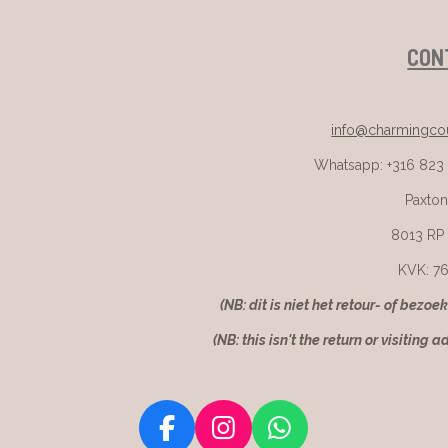
CON
info@charmingcou
Whatsapp: +316 823
Paxton
8013 RP
KVK: 7
(NB: dit is niet het retour- of bezoe
(NB: this isn't the return or visiting a
F
I
W