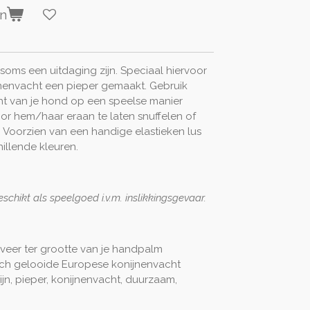
en
 soms een uitdaging zijn. Speciaal hiervoor
nenvacht een pieper gemaakt. Gebruik
t van je hond op een speelse manier
oor hem/haar eraan te laten snuffelen of
. Voorzien van een handige elastieken lus
hillende kleuren.
schikt als speelgoed i.v.m. inslikkingsgevaar.
veer ter grootte van je handpalm
sch gelooide Europese konijnenvacht
ijn, pieper, konijnenvacht, duurzaam,