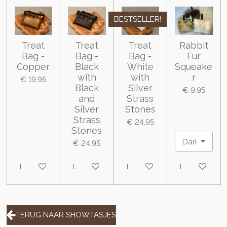
BESTSELLER!
Treat
Treat
Treat
Rabbit
Bag -
Bag -
Bag -
Fur
Copper
Black
White
Squeake
with
with
r
€ 19,95
Black
Silver
€ 9,95
and
Strass
Silver
Stones
Strass
€ 24,95
Stones
€ 24,95
In winkelwagen
In winkelwagen
In winkelwagen
In winkelwa
TERUG NAAR SHOWTASJES