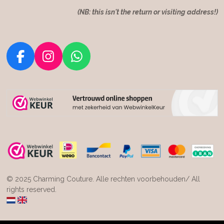
(NB: this isn't the return or visiting address!)
F
I
W
a
n
h
c
s
a
e
t
t
b
a
s
o
g
A
o
r
p
k
a
p
m
© 2025 Charming Couture. Alle rechten voorbehouden/ All
rights reserved.