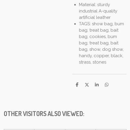
Material: sturdy
industrial A-quality
artificial leather
TAGS: show bag, bum
bag, treat bag, bait
bag, cookies, bum
bag, treat bag, bait
bag, show, dog show,
handy, copper, black,
strass, stones
D
D
S
D
e
e
h
e
l
e
a
l
e
l
r
e
n
e
n
OTHER VISITORS ALSO VIEWED: