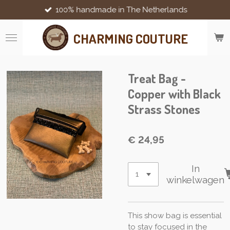
100% handmade in The Netherlands
Ga
direct
naar
CHARMING COUTURE
de
hoofdinhoud
Treat Bag -
Copper with Black
Strass Stones
€ 24,95
In
winkelwagen
This show bag is essential
to stay focused in the