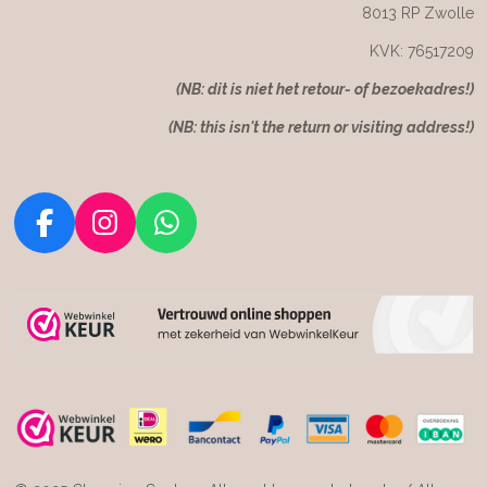
8013 RP Zwolle
KVK: 76517209
(NB: dit is niet het retour- of bezoekadres!)
(NB: this isn't the return or visiting address!)
F
I
W
a
n
h
c
s
a
e
t
t
b
a
s
o
g
A
o
r
p
k
a
p
m