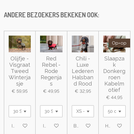
l
e
a
l
e
l
r
e
n
e
n
ANDERE BEZOEKERS BEKEKEN OOK:
Op=op
Olijfje -
Red
Chili -
Slaapza
Visgraat
Rebel -
Luxe
k
Tweed
Rode
Lederen
Donkerg
Winterja
Regenja
Halsban
roen
sje
s
d Rood
Kabelm
otief
€ 59,95
€ 49,95
€ 32,95
€ 44,95
In winkelwagen
In winkelwagen
Bekijk details
Houd mij op 