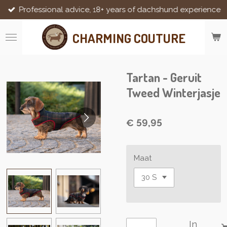
Professional advice, 18+ years of dachshund experience
Ga
direct
naar
CHARMING COUTURE
de
hoofdinhoud
Tartan - Geruit
Tweed Winterjasje
€ 59,95
Maat
In