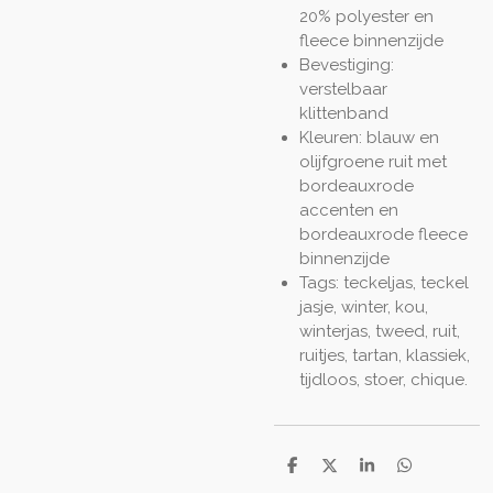
20% polyester en
fleece binnenzijde
Bevestiging:
verstelbaar
klittenband
Kleuren: blauw en
olijfgroene ruit met
bordeauxrode
accenten en
bordeauxrode fleece
binnenzijde
Tags: teckeljas, teckel
jasje, winter, kou,
winterjas, tweed, ruit,
ruitjes, tartan, klassiek,
tijdloos, stoer, chique.
D
D
S
D
e
e
h
e