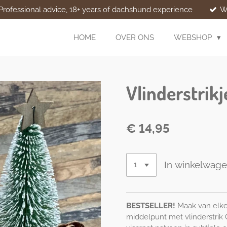
Professional advice, 18+ years of dachshund experience
W
HOME
OVER ONS
WEBSHOP
Vlinderstrikj
€ 14,95
In winkelwag
BESTSELLER!
Maak van elke 
middelpunt met vlinderstrik 