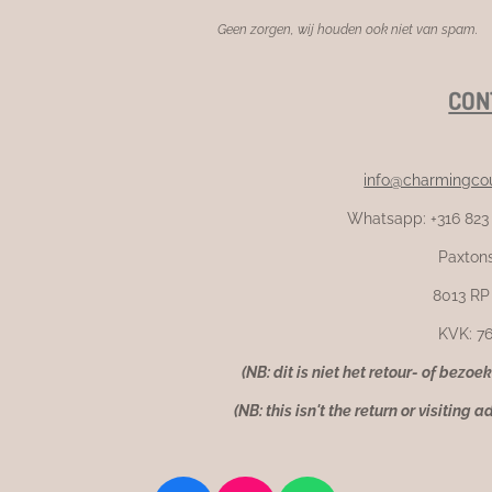
Geen zorgen, wij houden ook niet van spam.
CON
info@charmingcou
Whatsapp: +316 823
Paxtons
8013 RP
KVK: 7
(NB: dit is niet het retour- of bezoe
(NB: this isn't the return or visiting a