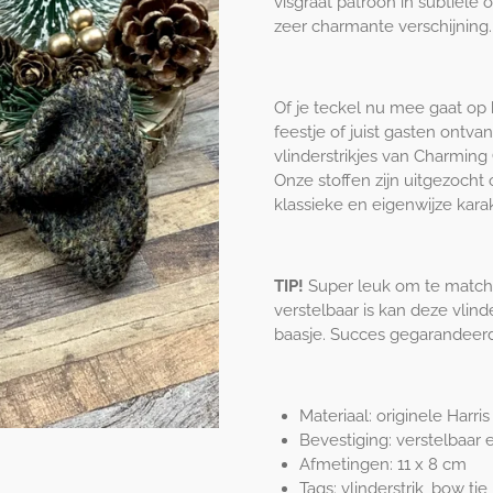
visgraat patroon in subtiele 
zeer charmante verschijning.
Of je teckel nu mee gaat op 
feestje of juist gasten ontv
vlinderstrikjes van Charming
Onze stoffen zijn uitgezocht 
klassieke en eigenwijze kara
TIP!
Super leuk om te matche
verstelbaar is kan deze vlin
baasje. Succes gegarandeer
Materiaal: originele Harri
Bevestiging: verstelbaar 
Afmetingen: 11 x 8 cm
Tags: vlinderstrik, bow tie