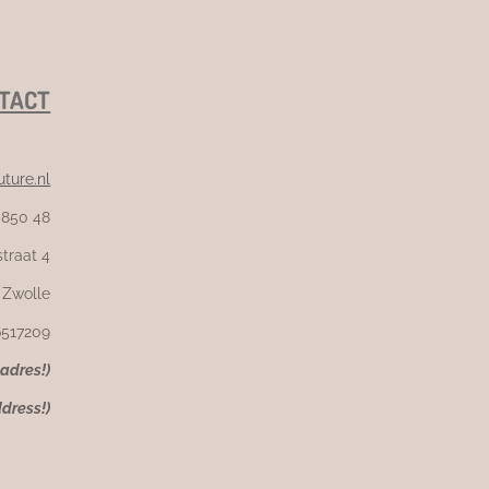
TACT
ture.nl
 850 48
traat 4
 Zwolle
6517209
kadres!)
ddress!)