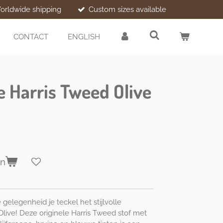
orldwide shipping
Custom sizes available
CONTACT
ENGLISH
e Harris Tweed Olive
en
gelegenheid je teckel het stijlvolle
Olive! Deze originele Harris Tweed stof met