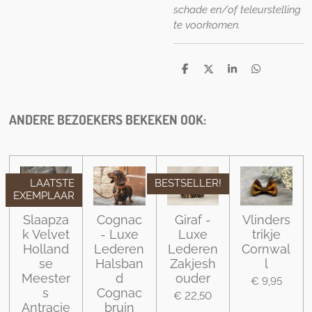
schade en/of teleurstelling
te voorkomen.
D
D
S
D
e
e
h
e
l
e
a
l
e
l
r
e
n
e
n
ANDERE BEZOEKERS BEKEKEN OOK:
LAATSTE
BESTSELLER!
EXEMPLAAR
Slaapza
Cognac
Giraf -
Vlinders
k Velvet
- Luxe
Luxe
trikje
Holland
Lederen
Lederen
Cornwal
se
Halsban
Zakjesh
l
Meester
d
ouder
€ 9,95
s
Cognac
€ 22,50
Antracie
bruin