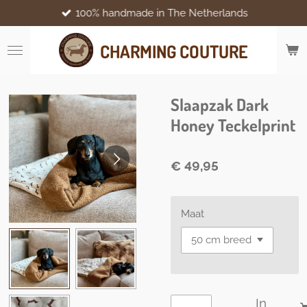
100% handmade in The Netherlands
Ga
direct
naar
CHARMING COUTURE
de
hoofdinhoud
Slaapzak Dark
Honey Teckelprint
€ 49,95
Maat
In