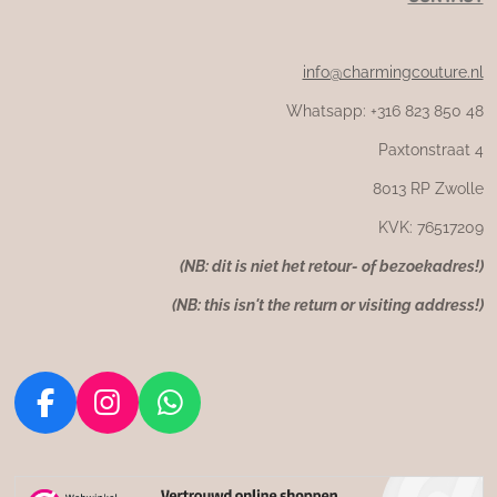
info@charmingcouture.nl
Whatsapp: +316 823 850 48
Paxtonstraat 4
8013 RP Zwolle
KVK: 76517209
(NB: dit is niet het retour- of bezoekadres!)
(NB: this isn't the return or visiting address!)
F
I
W
a
n
h
c
s
a