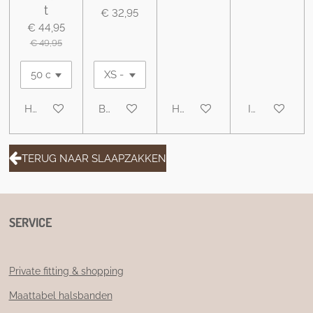
t
€ 32,95
€ 44,95
€ 49,95
Houd mij op de hoogte
Bekijk details
Houd mij op de hoogte
In winkelwa
TERUG NAAR SLAAPZAKKEN
SERVICE
Private fitting & shopping
Maattabel halsbanden