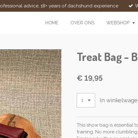
rofessional advice, 18+ years of dachshund experience
W
HOME
OVER ONS
WEBSHOP
Treat Bag - 
€ 19,95
In winkelwag
This show bag is essential t
training. No more clumbling