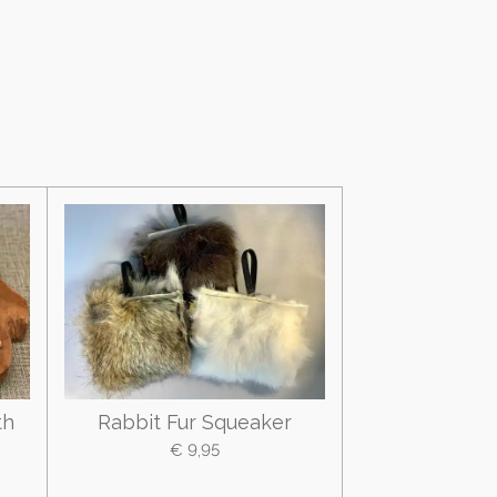
th
Rabbit Fur Squeaker
€ 9,95