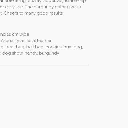
nable lining, quality zipper, adjustable hip
for easy use. The burgundy color gives a
it. Cheers to many good results!
and 12 cm wide
 A-quality artificial leather
, treat bag, bait bag, cookies, bum bag,
ow, dog show, handy, burgundy