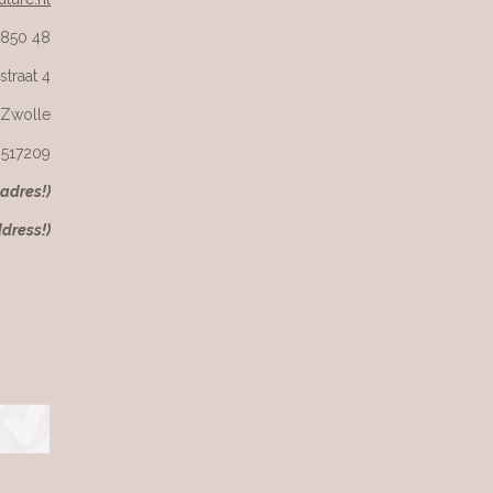
 850 48
straat 4
 Zwolle
6517209
kadres!)
ddress!)