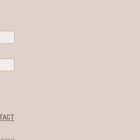
TACT
ture.nl