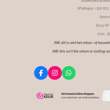
Whatsapp: +316 823
Paxton
8013 RP
KVK: 7
(NB: dit is niet het retour- of bezoe
(NB: this isn't the return or visiting a
F
I
W
a
n
h
c
s
a
e
t
t
b
a
s
o
g
A