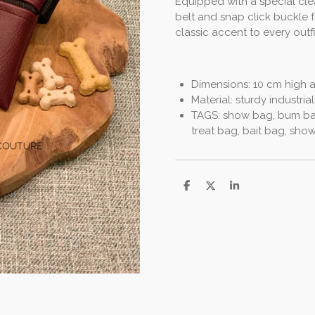
Equipped with a special clea
belt and snap click buckle 
classic accent to every outf
Dimensions: 10 cm high 
Material: sturdy industrial
TAGS: show bag, bum bag
treat bag, bait bag, sh
D
D
S
e
e
h
l
e
a
e
l
r
n
e