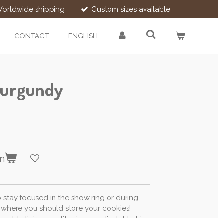
orldwide shipping
Custom sizes available
CONTACT
ENGLISH
Burgundy
en
o stay focused in the show ring or during
 where you should store your cookies!